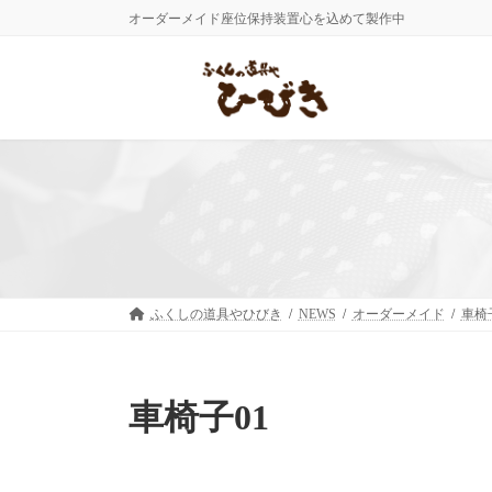
コ
ナ
オーダーメイド座位保持装置心を込めて製作中
ン
ビ
テ
ゲ
ン
ー
ツ
シ
へ
ョ
ス
ン
キ
に
ッ
移
プ
動
ふくしの道具やひびき
NEWS
オーダーメイド
車椅
車椅子01