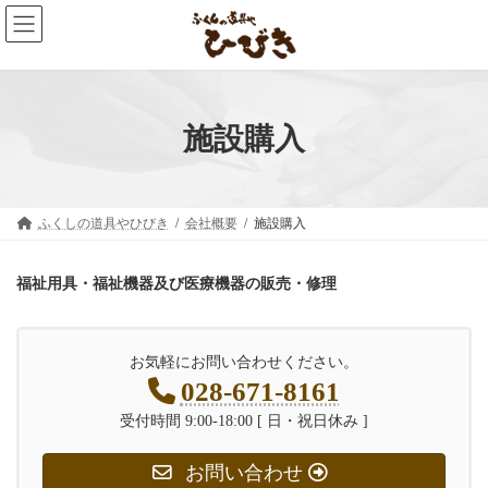
コ
ナ
ン
ビ
テ
ゲ
ン
ー
ツ
シ
へ
ョ
ス
ン
施設購入
キ
に
ッ
移
プ
動
ふくしの道具やひびき
会社概要
施設購入
福祉用具・福祉機器及び医療機器の販売・修理
お気軽にお問い合わせください。
028-671-8161
受付時間 9:00-18:00 [ 日・祝日休み ]
お問い合わせ